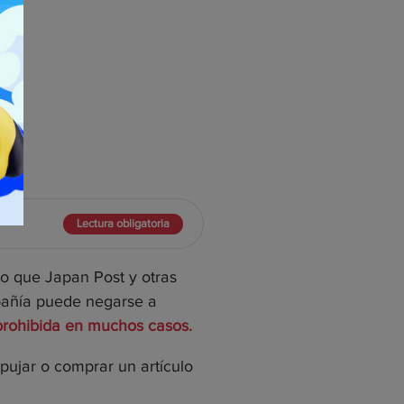
Lectura obligatoria
lo que Japan Post y otras
mpañía puede negarse a
prohibida en muchos casos.
pujar o comprar un artículo