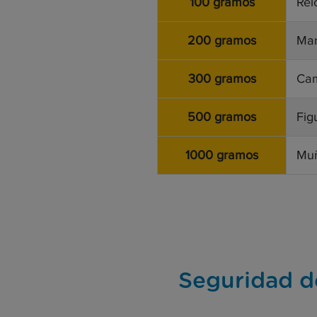
100 gramos
Rel
200 gramos
Man
300 gramos
Cam
500 gramos
Fig
1000 gramos
Muñ
Seguridad d