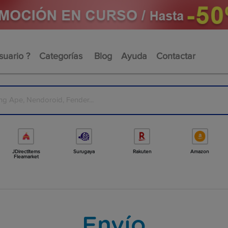
uario ?
Categorías
Blog
Ayuda
Contactar
JDirectItems
Surugaya
Rakuten
Amazon
Fleamarket
Envío