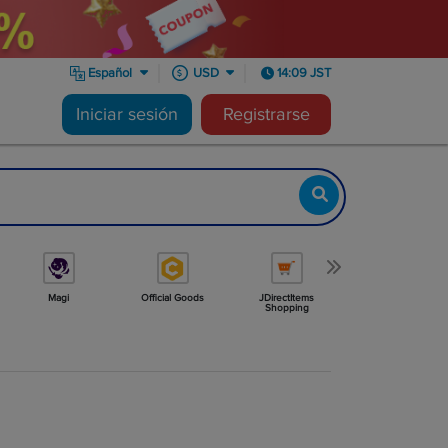
Español
USD
14:09 JST
Iniciar sesión
Registrarse
Magi
Official Goods
JDirectItems
Minne
Shopping