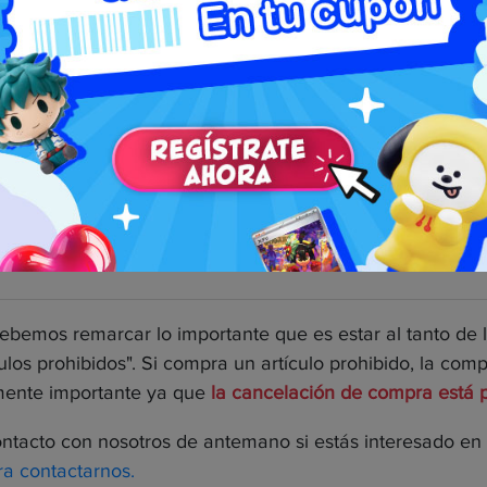
ría de litio
s.
mo amplificadores)
s prohibidos está disponible aquí:
ebemos remarcar lo importante que es estar al tanto de 
ulos prohibidos". Si compra un artículo prohibido, la co
lmente importante ya que
la cancelación de compra está 
ontacto con nosotros de antemano si estás interesado en 
ra contactarnos.