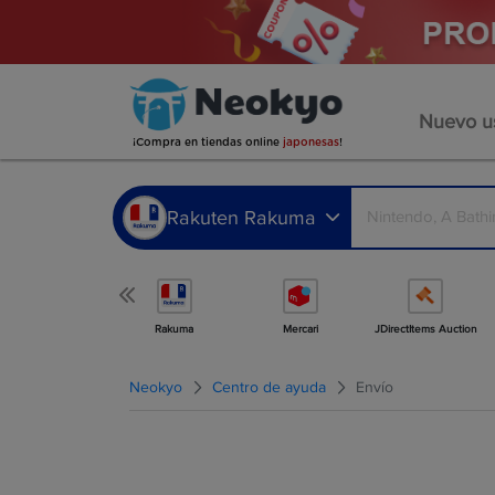
Nuevo us
¡Compra en tiendas online
japonesas
!
Rakuten Rakuma
Más tiendas
Rakuma
Mercari
JDirectItems Auction
Neokyo
Centro de ayuda
Envío