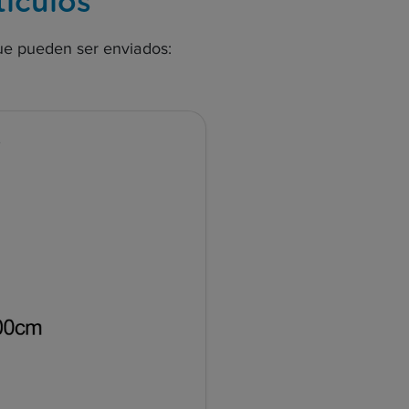
tículos
 que pueden ser enviados:
s