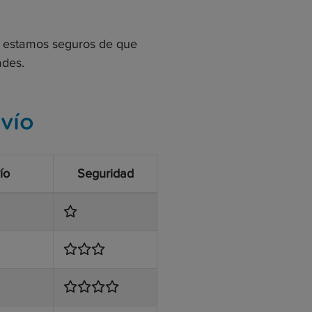
r, estamos seguros de que
ades.
vío
ío
Seguridad