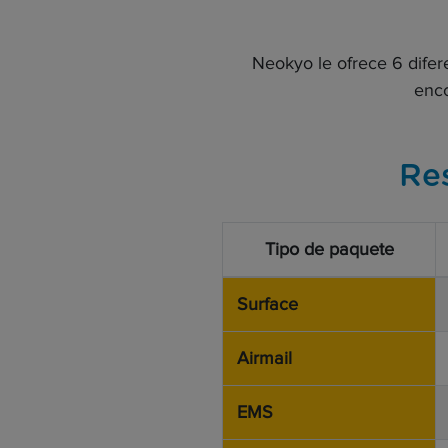
Neokyo le ofrece 6 difer
enco
Re
Tipo de paquete
Surface
Airmail
EMS