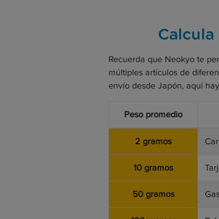
Calcula
Recuerda que Neokyo te perm
múltiples artículos de difer
envío desde Japón, aquí hay
Peso promedio
2 gramos
Car
10 gramos
Tar
50 gramos
Gas