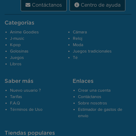
Contáctanos
Centro de ayuda
Categorías
Anime Goodies
Cámara
J-music
Reloj
K-pop
Moda
Golosinas
Juegos tradicionales
Juegos
Té
Libros
Saber más
Enlaces
Nuevo usuario ?
Crear una cuenta
Tarifas
Contáctanos
F.A.Q
Sobre nosotros
Términos de Uso
Estimador de gastos de
envío
Tiendas populares