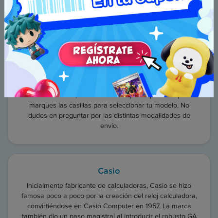
Orient watch
Inaugurada en 1950, Orient domina la producción de
relojes mecánicos y se empeña en fabricar todos los
componentes de sus relojes en sus propias
instalaciones. En contra de las ideas preconcebidas, este
tipo de reloj sigue siendo relativamente asequible, con
una amplia selección que permite a los consumidores
elegir una opción que se adapte a su presupuesto.
Generalmente, los sitios de compra te pedirán que
marques las casillas para seleccionar tu modelo. No
dudes en preguntar por las distintas modalidades de
envío.
Casio
Inicialmente fabricante de calculadoras, Casio se hizo
famosa poco a poco por la creación del reloj calculadora,
convirtiéndose en Casio Computer en 1957. La marca
también dio un paso magistral al introducir el robusto GA