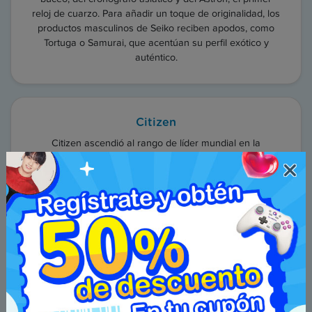
reloj de cuarzo. Para añadir un toque de originalidad, los
productos masculinos de Seiko reciben apodos, como
Tortuga o Samurai, que acentúan su perfil exótico y
auténtico.
Citizen
Citizen ascendió al rango de líder mundial en la
fabricación de relojes gracias a su primer reloj de cuarzo
analógico y que utilizaba la luz como fuente de energía.
Este modelo "Eco-Drive" no tiene rival en cuanto a
precisión y ha moldeado la cultura de la marca, la cual
mira hacia el futuro. El principal atractivo de un reloj
Citizen, aparte de su amplia gama de precios, sigue
siendo la elegancia y la sutileza de su cobertura sobre la
muñeca.