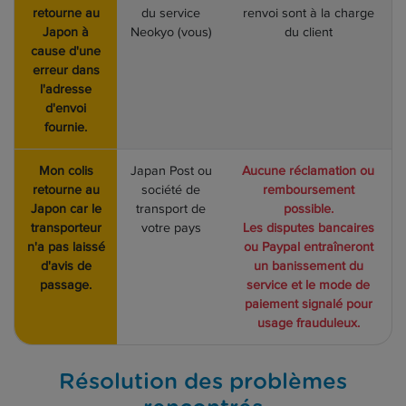
retourne au
du service
renvoi sont à la charge
Japon à
Neokyo (vous)
du client
cause d'une
erreur dans
l'adresse
d'envoi
fournie.
Mon colis
Japan Post ou
Aucune réclamation ou
retourne au
société de
remboursement
Japon car le
transport de
possible.
transporteur
votre pays
Les disputes bancaires
n'a pas laissé
ou Paypal entraîneront
d'avis de
un banissement du
passage.
service et le mode de
paiement signalé pour
usage frauduleux.
Résolution des problèmes