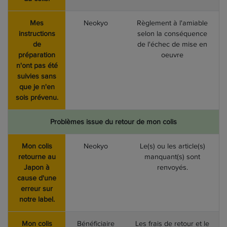
Mes
Neokyo
Règlement à l'amiable
instructions
selon la conséquence
de
de l'échec de mise en
préparation
oeuvre
n'ont pas été
suivies sans
que je n'en
sois prévenu.
Problèmes issue du retour de mon colis
Mon colis
Neokyo
Le(s) ou les article(s)
retourne au
manquant(s) sont
Japon à
renvoyés.
cause d'une
erreur sur
notre label.
Mon colis
Bénéficiaire
Les frais de retour et le