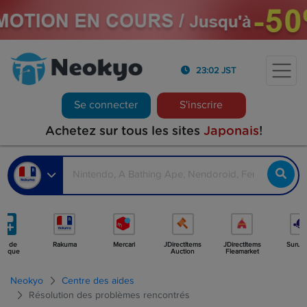
23:02 JST
Se connecter
S'inscrire
Achetez sur tous les sites
Japonais
!
lus de
Rakuma
Mercari
JDirectItems
JDirectItems
Surug
utique
Auction
Fleamarket
Neokyo
Centre des aides
Résolution des problèmes rencontrés