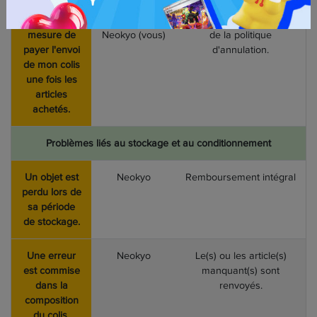
Je ne suis
Bénéficiaire
Rappel à l'ordre sur les
pas en
du service
conditions d'utilisation
et
mesure de
Neokyo (vous)
de la politique
payer l'envoi
d'annulation.
de mon colis
une fois les
articles
achetés.
Problèmes liés au stockage et au conditionnement
Un objet est
Neokyo
Remboursement intégral
perdu lors de
sa période
de stockage.
Une erreur
Neokyo
Le(s) ou les article(s)
est commise
manquant(s) sont
dans la
renvoyés.
composition
du colis.