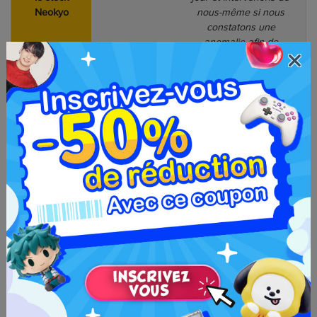
Neokyo
nous-même si nous
constatons une
anomalie afin de
rappeler le vendeur à
ses engagements.
Envoi
Japan Post ou
Remboursement total ou
international :
société de
partiel selon le type
Une casse
transport de
d'assurance du mode
survient, mes
votre pays
d'envoi si les dommages
articles sont
sont aussi constatables
arrivés
sur le colis et après
détériorés.
décision du transporteur.
Les frais
Bénéficiaire
Rappel à l'ordre sur les
d'import et
du service
conditions d'utilisation
.
de douanes
Neokyo (vous)
Les frais d'import sont
sont trop
de
votre
responsabilité.
elevés.