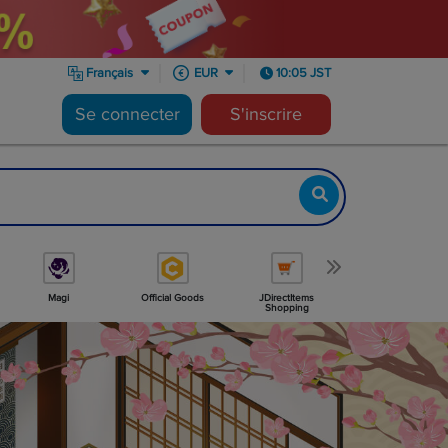
Français
EUR
10:05 JST
Se connecter
S'inscrire
Magi
Official Goods
JDirectItems
Minne
Shopping