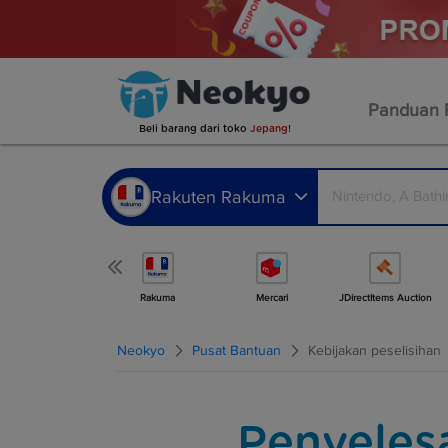
Panduan 
Beli barang dari toko
Jepang
!
Rakuten Rakuma
Lebih banyak toko
Rakuma
Mercari
JDirectItems Auction
Neokyo
Pusat Bantuan
Kebijakan peselisihan
Penyeles