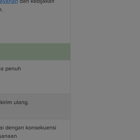
layanan
dan kebijakan
.
na penuh
kirim ulang.
ai dengan konsekuensi
sanaan