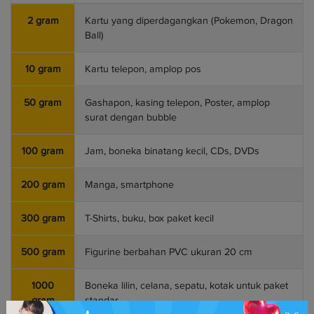
2 gram
Kartu yang diperdagangkan (Pokemon, Dragon
Ball)
10 gram
Kartu telepon, amplop pos
50 gram
Gashapon, kasing telepon, Poster, amplop
surat dengan bubble
100 gram
Jam, boneka binatang kecil, CDs, DVDs
200 gram
Manga, smartphone
300 gram
T-Shirts, buku, box paket kecil
500 gram
Figurine berbahan PVC ukuran 20 cm
1000
Boneka lilin, celana, sepatu, kotak untuk paket
gram
standar