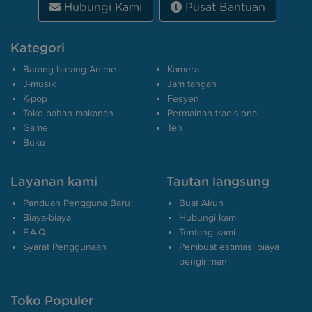
Hubungi Kami
Pusat Bantuan
Kategori
Barang-barang Anime
Kamera
J-musik
Jam tangan
K-pop
Fesyen
Toko bahan makanan
Permainan tradisional
Game
Teh
Buku
Layanan kami
Tautan langsung
Panduan Pengguna Baru
Buat Akun
Biaya-biaya
Hubungi kami
F.A.Q
Tentang kami
Syarat Penggunaan
Pembuat estimasi biaya
pengiriman
Toko Populer