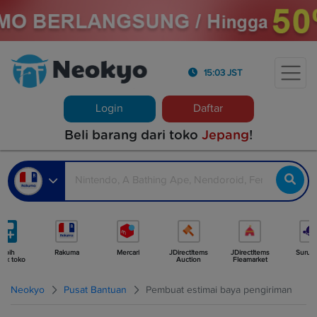
15:03 JST
Login
Daftar
Beli barang dari toko
Jepang
!
Lebih
Rakuma
Mercari
JDirectItems
JDirectItems
Surug
yak toko
Auction
Fleamarket
Neokyo
Pusat Bantuan
Pembuat estimai baya pengiriman