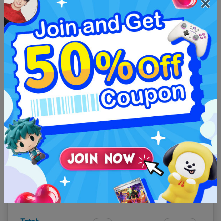
Berat
(30kg max)
g
Dimensi
Maksimum 150cm setiap sisi
cm x
cm x
cm