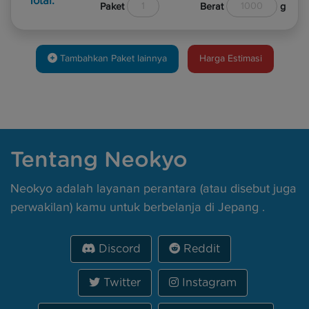
Total:
Paket
1
Berat
1000
g
Tambahkan Paket lainnya
Harga Estimasi
Tentang Neokyo
Neokyo adalah layanan perantara (atau disebut juga
perwakilan) kamu untuk berbelanja di Jepang .
Discord
Reddit
Twitter
Instagram