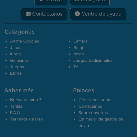
Contáctanos
Centro de ayuda
Categorías
Anime Goodies
Cámara
J-music
Reloj
K-pop
Moda
Golosinas
Juegos tradicionales
Juegos
Té
Libros
Saber más
Enlaces
Nuevo usuario ?
Crear una cuenta
Tarifas
Contáctanos
F.A.Q
Sobre nosotros
Términos de Uso
Estimador de gastos de
envío