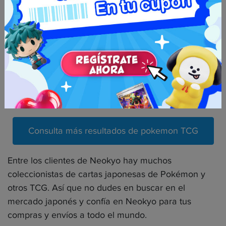
Algunos ejemplos de productos disponibles con
Neokyo:
Cajas de refuerzo de la espada pokémon
Deck
VStars
Consulta más resultados de pokemon TCG
Entre los clientes de Neokyo hay muchos
coleccionistas de cartas japonesas de Pokémon y
otros TCG. Así que no dudes en buscar en el
mercado japonés y confía en Neokyo para tus
compras y envíos a todo el mundo.