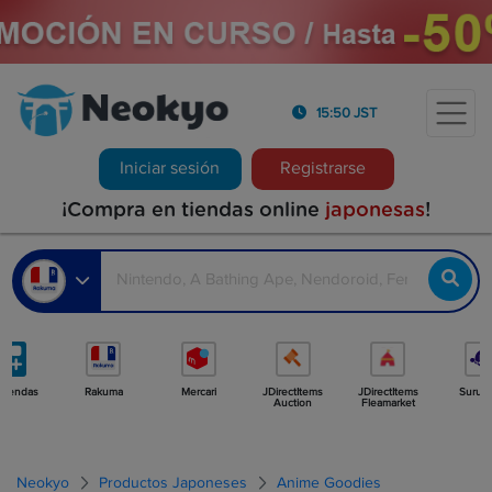
15:50 JST
Iniciar sesión
Registrarse
¡Compra en tiendas online
japonesas
!
 tiendas
Rakuma
Mercari
JDirectItems
JDirectItems
Surug
Auction
Fleamarket
Neokyo
Productos Japoneses
Anime Goodies