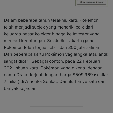
Dalam beberapa tahun terakhir, kartu Pokémon
telah menjadi subjek yang menarik, baik dari
keluarga besar kolektor hingga ke investor yang
mencari keuntungan. Sejak dirilis, kartu game
Pokémon telah terjual lebih dari 300 juta salinan.
Dan beberapa kartu Pokémon yag langka atau antik
sangat dicari. Sebagai contoh, pada 22 Februari
2021, sbuah kartu Pokémon yang dikenal dengan
nama Drake terjual dengan harga $509,969 (sekitar
7 miliar) di Amerika Serikat. Dan itu hanya satu dari
banyak kejadian.