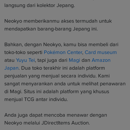
langsung dari kolektor Jepang.
Neokyo memberikanmu akses termudah untuk
mendapatkan barang-barang Jepang ini.
Bahkan, dengan Neokyo, kamu bisa membeli dari
toko-toko seperti
Pokémon Center
,
Card museum
atau
Yuyu Tei
, tapi juga dari
Magi
dan
Amazon
Japan
. Dua toko terakhir ini adalah platform
penjualan yang menjual secara individu. Kami
sangat menyarankan anda untuk melihat penawaran
di Magi. Situs ini adalah platform yang khusus
menjual TCG antar individu.
Anda juga dapat mencoba menawar dengan
Neokyo melalui JDirectItems Auction.