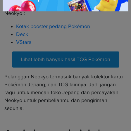
Ini adalah beberapa contoh produk yang tersedia di
Neokyo :
Kotak booster pedang Pokémon
Deck
VStars
Lihat lebih banyak hasil TCG Pokémon
Pelanggan Neokyo termasuk banyak kolektor kartu
Pokémon Jepang, dan TCG lainnya. Jadi jangan
ragu untuk mencari toko Jepang dan percayakan
Neokyo untuk pembelianmu dan pengiriman
sedunia.