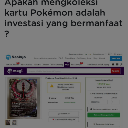
Apakah mengkoleksi
kartu Pokémon adalah
investasi yang bermanfaat
?