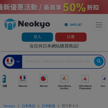
04:11 JST
登入
註冊
在任何日本網站購買商品!
多店鋪
Rakuma
Mercari
JDirectItems
JDirectItems
Surug
Auction
Fleamarket
Neokyo
日本商品
日本動漫
寶可夢卡片