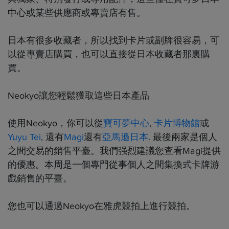
中心或某些供應商或專賣店有售。
日本有很多收藏者，所以找到卡片或副牌很容易，可
以從專賣店購買，也可以直接從日本收藏者那裏購
買。
Neokyo讓您輕鬆獲取這些日本產品
使用Neokyo，你可以從
寶可夢中心
,
卡片博物館
或
Yuyu Tei
, 還有
Magi
還有
亞馬遜日本
. 最後兩家是個人
之間交易的銷售平臺。我們强烈建議您查看Magi提供
的優惠。本周是一個專門從事個人之間集換式卡牌游
戲銷售的平臺。
您也可以通過Neokyo在雅虎競拍上進行競拍。