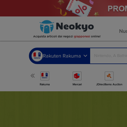
Nuo
Acquista articoli dai negozi
giapponesi
online!
Rakuten Rakuma
Altro negozio
Rakuma
Mercari
JDirectItems Auction