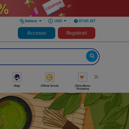
Italiano
USD
07:00 JST
Accesso
Registrati
Magi
Official Goods
JDirectItems
Minne
Shopping