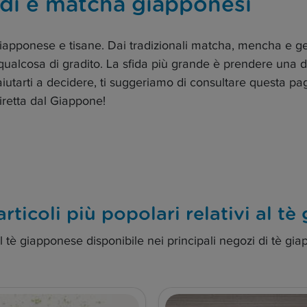
erdi e matcha giapponesi
iapponese e tisane. Dai tradizionali matcha, mencha e gen
ualcosa di gradito. La sfida più grande è prendere una dec
aiutarti a decidere, ti suggeriamo di consultare questa pa
diretta dal Giappone!
 articoli più popolari relativi al t
il tè giapponese disponibile nei principali negozi di tè gia