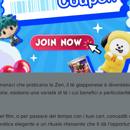
Primo utilizzo?
pri di più sul tè giappo
 monaci che praticano lo Zen, il tè giapponese è diventato u
one, esistono una varietà di tè i cui benefici e particolarit
l film, o per passare del tempo con i tuoi cari, concedit
tica elegante e un rituale rilassante che ti dà l'opportunit