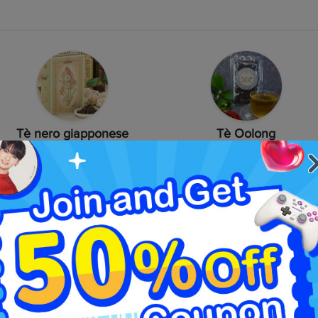
Tè nero giapponese
Tè Oolong
Sencha
Hojicha