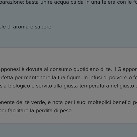
azione: basta unire acqua calda in una teiera con le foglie
ole di aroma e sapore.
giapponesi è dovuta al consumo quotidiano di tè. Il Giapp
etta per mantenere la tua figura. In infusi di polvere o fog
sia biologico e servito alla giusta temperatura nel giusto
onente del tè verde, è nota per i suoi molteplici benefici per
 facilitare la perdita di peso.