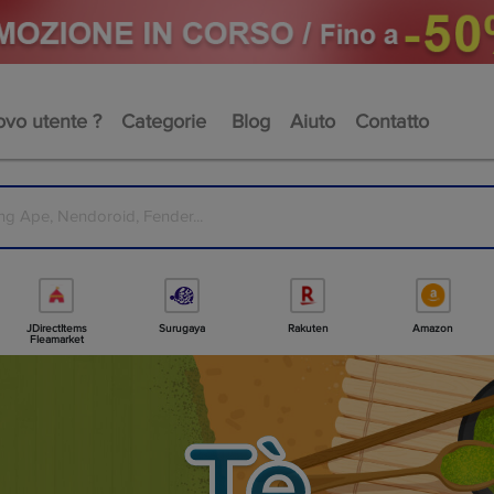
vo utente ?
Categorie
Blog
Aiuto
Contatto
JDirectItems
Surugaya
Rakuten
Amazon
Fleamarket
Tè