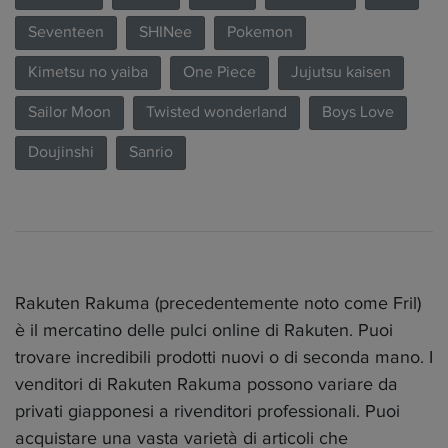
Seventeen
SHINee
Pokemon
Kimetsu no yaiba
One Piece
Jujutsu kaisen
Sailor Moon
Twisted wonderland
Boys Love
Doujinshi
Sanrio
Rakuten Rakuma (precedentemente noto come Fril)
è il mercatino delle pulci online di Rakuten. Puoi
trovare incredibili prodotti nuovi o di seconda mano. I
venditori di Rakuten Rakuma possono variare da
privati giapponesi a rivenditori professionali. Puoi
acquistare una vasta varietà di articoli che