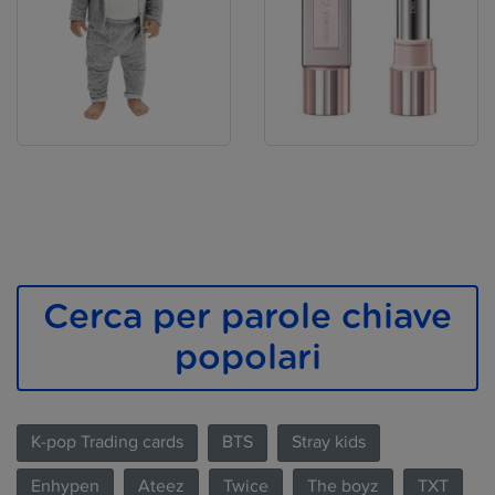
Cerca per parole chiave
popolari
K-pop Trading cards
BTS
Stray kids
Enhypen
Ateez
Twice
The boyz
TXT