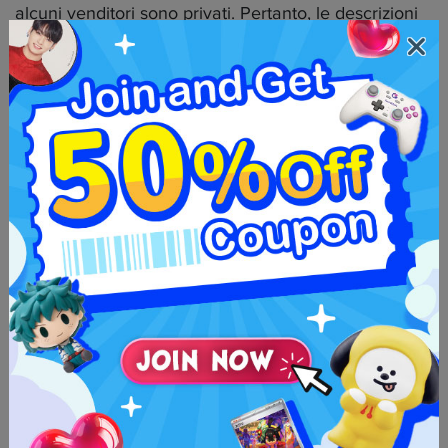
alcuni venditori sono privati. Pertanto, le descrizioni
dei prodotti potrebbero mancare di dettagli, le
immagini potrebbero essere vecchie o mostrare solo
parzialmente l'articolo. Leggi sempre la descrizione
dell'articolo e le recensioni del venditore prima di
effettuare la tua richiesta di acquisto per assicurarti
che il prezzo pagato valga ciò che rappresenta.
Tieni presente che il tempo di consegna al
magazzino Neokyo e il costo di spedizione nazionale
possono variare in base alla prefettura del venditore
e alla sua prontezza. Neokyo ha sede a Fukuoka. Un
articolo proveniente da una prefettura lontana
impiegherà quindi più tempo ad arrivare. Se il tempo
di consegna è un fattore essenziale per te, la cosa
migliore da fare è controllare la prefettura di origine
dell'annuncio, e il prezzo della tariffa di consegna