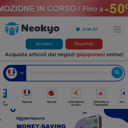
12:38 JST
Accesso
Registrati
Acquista articoli dai negozi
giapponesi
online!
Altro
Rakuma
Mercari
JDirectItems
JDirectItems
Surug
egozio
Auction
Fleamarket