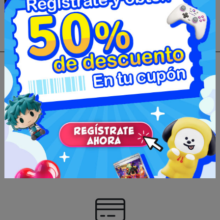
Comisión y precios
Nuestra comisión es de 350 yenes por artículo. No
cambiamos el precio del producto. Todos los precios
de difusión son el precio real en el mercado japonés.
Tenga en cuenta que si el precio final es diferente en
los sitios de los minoristas. Esto probablemente
significa que nuestro equipo ha añadido impuestos
japoneses o cargos adicionales relacionados con la
compra en el sitio elegido. Por lo tanto, lea
atentamente las descripciones.