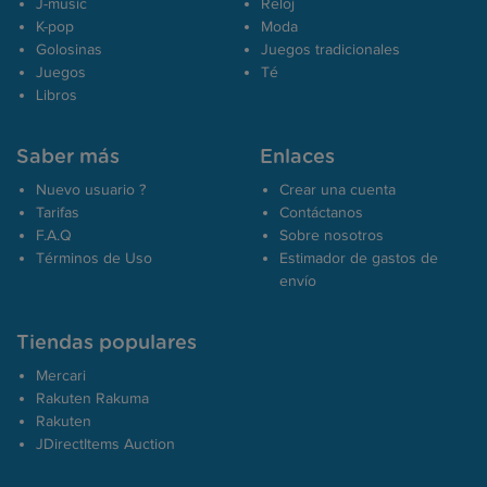
J-music
Reloj
K-pop
Moda
Golosinas
Juegos tradicionales
Juegos
Té
Libros
Saber más
Enlaces
Nuevo usuario ?
Crear una cuenta
Tarifas
Contáctanos
F.A.Q
Sobre nosotros
Términos de Uso
Estimador de gastos de
envío
Tiendas populares
Mercari
Rakuten Rakuma
Rakuten
JDirectItems Auction