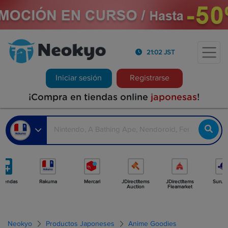
21:02 JST
Iniciar sesión
Registrarse
¡Compra en tiendas online
japonesas
!
 tiendas
Rakuma
Mercari
JDirectItems
JDirectItems
Surug
Auction
Fleamarket
Neokyo
Productos Japoneses
Anime Goodies