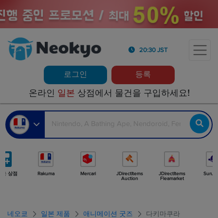
20:30 JST
로그인
등록
온라인
일본
상점에서 물건을 구입하세요!
많은 상점
Rakuma
Mercari
JDirectItems
JDirectItems
Surug
Auction
Fleamarket
네오쿄
일본 제품
애니메이션 굿즈
다키마쿠라