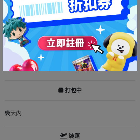
於平日
週五下午兩點後 (GMT+9)
Mercari, Fril
: 可能會大相徑庭。 由於可用性不足，預計部分提交的
購買請求將被退款或取消。 出於這種原因，我們強烈建議您在自由
市場上使用Neokyo電子錢包。
提醒 : 我們無法及時驗證購買要求。
我們不建議將此服務用於可用性非常短且低於上述延遲的品項。
打包中
幾天內
裝運