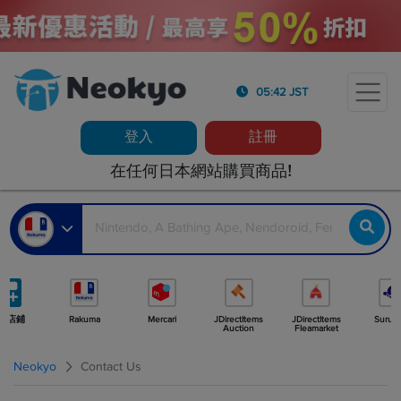
05:42 JST
登入
註冊
在任何日本網站購買商品!
多店鋪
Rakuma
Mercari
JDirectItems
JDirectItems
Surug
Auction
Fleamarket
Neokyo
Contact Us