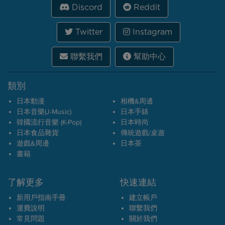
Discord
Reddit
Twitter
Instagram
聯繫我們
幫助中心
類別
日本動漫
相機&周邊
日本音樂(J-Music)
日本手錶
韓國流行音樂 (K-Pop)
日本時尚
日本食品雜貨
傳統遊戲/桌遊
遊戲&周邊
日本茶
書籍
了解更多
快速連結
新用戶指南手冊
建立帳戶
運費說明
聯繫我們
常見問題
關於我們