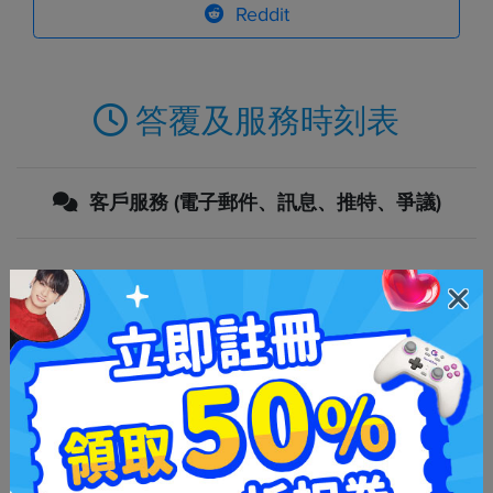
Reddit
答覆及服務時刻表
客戶服務 (電子郵件、訊息、推特、爭議)
於24小時內
下週一
於平日
週五下午五點後 (GMT+9)
購買要求驗證
於24小時內
於48小時內