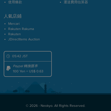
使用條款
運送費用估算器
人氣店鋪
Mercari
Rakuten Rakuma
Rakuten
JDirectItems Auction
05:42 JST
Paypal 轉換匯率
100 Yen = US$ 0.63
© 2026 - Neokyo. All Rights Reserved.