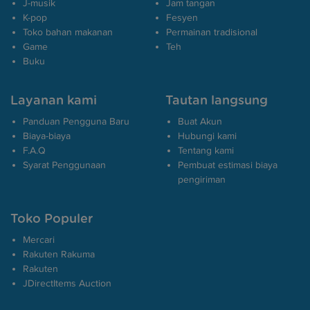
J-musik
Jam tangan
K-pop
Fesyen
Toko bahan makanan
Permainan tradisional
Game
Teh
Buku
Layanan kami
Tautan langsung
Panduan Pengguna Baru
Buat Akun
Biaya-biaya
Hubungi kami
F.A.Q
Tentang kami
Syarat Penggunaan
Pembuat estimasi biaya
pengiriman
Toko Populer
Mercari
Rakuten Rakuma
Rakuten
JDirectItems Auction