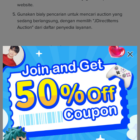
website.
Gunakan bialy pencarian untuk mencari auction yang
sedang berlangsung, dengan memilih "JDirectItems
Auction" dari daftar penyedia layanan.
Jebakan umum
Pencegahan umum
Pertama-tama, dan jika kamu belum
melakukannya, kami biasanya
merekomendasikan untuk membaca panduan
pelatihan baik yang kami miliki. Halaman ini
memberikan rangkuman mengenai apa yang
melekat di proxy secara umum dan bagaimana
cara menghindari perangkap umum di semua
toko .