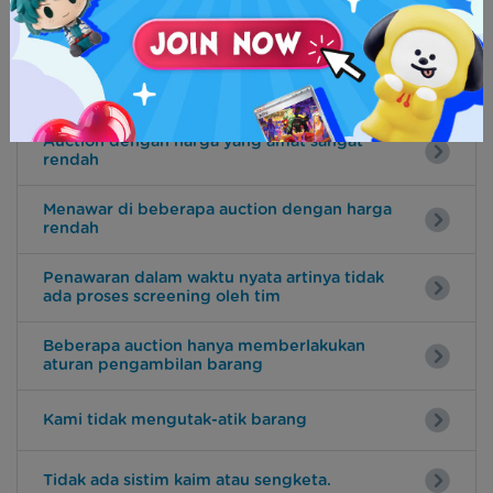
Latihan baik
Panduan
Auction dengan harga yang amat sangat
rendah
Menawar di beberapa auction dengan harga
rendah
Penawaran dalam waktu nyata artinya tidak
ada proses screening oleh tim
Beberapa auction hanya memberlakukan
aturan pengambilan barang
Kami tidak mengutak-atik barang
Tidak ada sistim kaim atau sengketa.