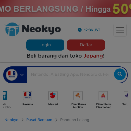
12:36 JST
Login
Daftar
Beli barang dari toko
Jepang
!
Lebih
Rakuma
Mercari
JDirectItems
JDirectItems
Surug
yak toko
Auction
Fleamarket
Neokyo
Pusat Bantuan
Panduan Lelang