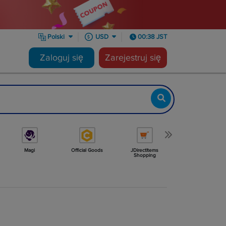
Polski
USD
00:38 JST
Zaloguj się
Zarejestruj się
Magi
Official Goods
JDirectItems
Minne
Shopping