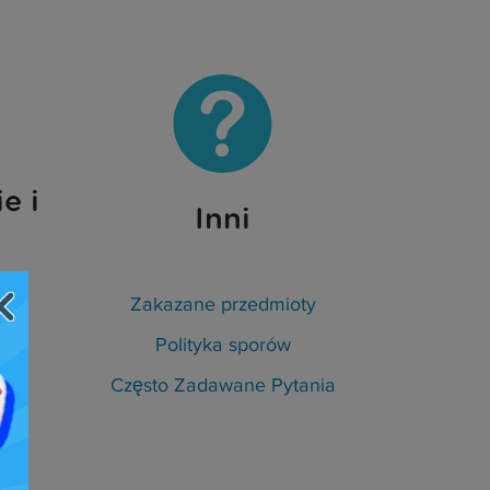
e i
Inni
Zakazane przedmioty
Polityka sporów
łki
Często Zadawane Pytania