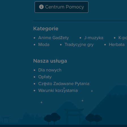
Centrum Pomocy
Kategorie
Anime Gadżety
J-muzyka
K-p
Moda
Tradycyjne gry
Herbata
Nasza usługa
Dla nowych
Opłaty
Często Zadawane Pytania
Warunki korzystania