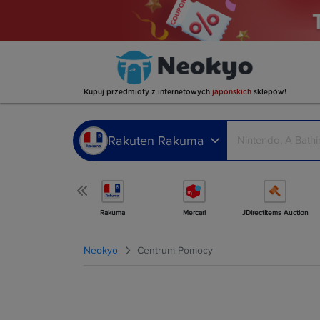
Kupuj przedmioty z internetowych
japońskich
sklepów!
Rakuten Rakuma
Więcej sklepów
Rakuma
Mercari
JDirectItems Auction
Neokyo
Centrum Pomocy