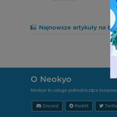
Najnowsze artykuły na bl
O Neokyo
Neokyo to usługa pośrednicząca (nazywan
Discord
Reddit
Twitte