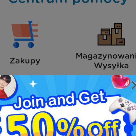
Magazynowani
Zakupy
Wysyłka
Opłaty
Przechowywanie
Zintegrowane sklepy
Proces wysyłki
rzewodnik po aukcjach
Kalkulator kosztów wysy
Przewodnik Rakuma
Przewodnik Mercari