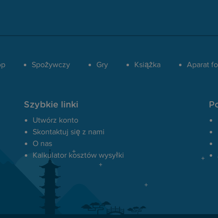
op
Spożywczy
Gry
Książka
Aparat fo
Szybkie linki
P
Utwórz konto
Skontaktuj się z nami
O nas
Kalkulator kosztów wysyłki