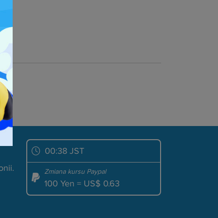
00:38 JST
nii.
Zmiana kursu Paypal
100 Yen = US$ 0.63