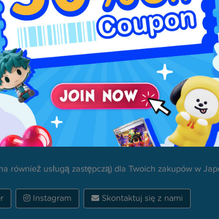
Płatność i portfel
ogu
Zobacz wszystkie artykuły
a również usługą zastępczą) dla Twoich zakupów w Japo
r
Instagram
Skontaktuj się z nami