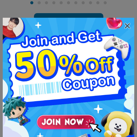
Używasz po raz pierwszy?
Skorzystaj z okazji na zakupy w
Japonii dzięki Neokyo!
Z Neokyo możesz robić zakupy we wszystkich japońskich
sklepach internetowych! Pozwala to na korzystanie z wielu
ekskluzywnych ofert z japońskiego rynku. Co powiesz na pójście
jeszcze dalej i zrobienie zakupów na dwóch najlepszych
platformach sprzedaży peer-to-peer w Japonii: JDirectItems
Auction i Rakuma!
JDirectItems Auction i Rakuma to dwie główne platformy
sprzedaży peer-to-peer w Japonii. Znajdziesz tam szeroki wybór
nowych i używanych produktów japońskich w świetnych cenach!