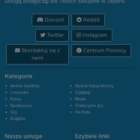
usługą zastępczą) dla Twoich zakupów w Japonii.
Discord
Reddit
Twitter
Instagram
Skontaktuj się z
Centrum Pomocy
nami
Kategorie
Anime Gadżety
Aparat fotograficzny
J-muzyka
Oglądaj
K-pop
Moda
Spożywczy
Tradycyjne gry
Gry
Herbata
Książka
Nasza usługa
Szybkie linki