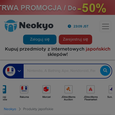
23:09 JST
Zaloguj się
Zarejestruj się
Kupuj przedmioty z internetowych
japońskich
sklepów!
ięcej
Rakuma
Mercari
JDirectItems
JDirectItems
Surug
klepów
Auction
Fleamarket
Neokyo
Produkty japońskie