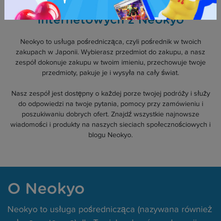
Zakupy w japońskich sklepach
internetowych z Neokyo
Neokyo to usługa pośrednicząca, czyli pośrednik w twoich
zakupach w Japonii. Wybierasz przedmiot do zakupu, a nasz
zespół dokonuje zakupu w twoim imieniu, przechowuje twoje
przedmioty, pakuje je i wysyła na cały świat.
Nasz zespół jest dostępny o każdej porze twojej podróży i służy
do odpowiedzi na twoje pytania, pomocy przy zamówieniu i
poszukiwaniu dobrych ofert. Znajdź wszystkie najnowsze
wiadomości i produkty na naszych sieciach społecznościowych i
blogu Neokyo.
O Neokyo
Neokyo to usługa pośrednicząca (nazywana również