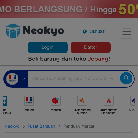
23:11 JST
Login
Daftar
Beli barang dari toko
Jepang
!
Lebih
Rakuma
Mercari
JDirectItems
JDirectItems
Surug
yak toko
Auction
Fleamarket
Neokyo
Pusat Bantuan
Panduan Mercari