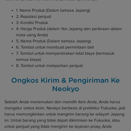
1. Nama Produk (Dalam bahasa Jepang)
2. Reputasi penjual
3. Kondisi Produk
4. Harga Produk (dalam Yen Jepang dan perkiraan dalam
mata uang Anda)
5. Nama Produk (Dalam bahasa Jepang)
6. Tombol untuk membuat permintaan beli
7. Tombol untuk memperkirakan total biaya (termasuk
semua biaya)
8. Tombol untuk melaporkan penjual
Ongkos Kirim & Pengiriman Ke
Neokyo
Setelah Anda menemukan dan memilih item Anda, Anda harus
mengatur onkos kirim. Neokyo berbasis di prefektur Fukuoka, jadi
harus memungkinkan untuk mengirim barang ke wilayah Jepang
ini. Untuk barang yang tidak dapat dikirimkan ke Fukuoka, atau
untuk penjual yang tidak mengirim ke layanan proxy, Anda