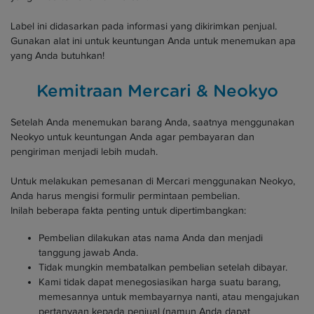
Label ini didasarkan pada informasi yang dikirimkan penjual.
Gunakan alat ini untuk keuntungan Anda untuk menemukan apa
yang Anda butuhkan!
Kemitraan Mercari & Neokyo
Setelah Anda menemukan barang Anda, saatnya menggunakan
Neokyo untuk keuntungan Anda agar pembayaran dan
pengiriman menjadi lebih mudah.
Untuk melakukan pemesanan di Mercari menggunakan Neokyo,
Anda harus mengisi formulir permintaan pembelian.
Inilah beberapa fakta penting untuk dipertimbangkan:
Pembelian dilakukan atas nama Anda dan menjadi
tanggung jawab Anda.
Tidak mungkin membatalkan pembelian setelah dibayar.
Kami tidak dapat menegosiasikan harga suatu barang,
memesannya untuk membayarnya nanti, atau mengajukan
pertanyaan kepada penjual (namun Anda dapat