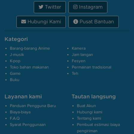
Twitter
Instagram
Hubungi Kami
Pusat Bantuan
Kategori
Barang-barang Anime
Kamera
J-musik
Jam tangan
K-pop
Fesyen
Toko bahan makanan
Permainan tradisional
Game
Teh
Buku
Layanan kami
Tautan langsung
Panduan Pengguna Baru
Buat Akun
Biaya-biaya
Hubungi kami
F.A.Q
Tentang kami
Syarat Penggunaan
Pembuat estimasi biaya
pengiriman