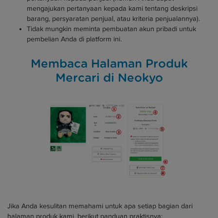
mengajukan pertanyaan kepada kami tentang deskripsi
barang, persyaratan penjual, atau kriteria penjualannya).
Tidak mungkin meminta pembuatan akun pribadi untuk
pembelian Anda di platform ini.
Membaca Halaman Produk
Mercari di Neokyo
Jika Anda kesulitan memahami untuk apa setiap bagian dari
halaman produk kami, berikut panduan praktisnya: