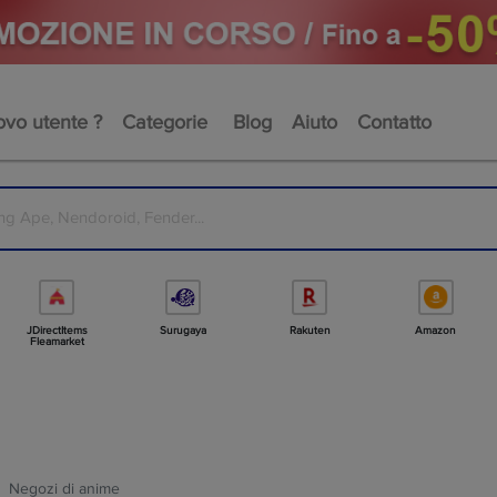
vo utente ?
Categorie
Blog
Aiuto
Contatto
JDirectItems
Surugaya
Rakuten
Amazon
Fleamarket
Negozi di anime