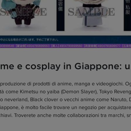
me e cosplay in Giappone: u
 produzione di prodotti di anime, manga e videogiochi. Og
rità come Kimetsu no yaiba (Demon Slayer), Tokyo Reveng
no neverland, Black clover o vecchi anime come Naruto, D
iappone, è molto facile trovare un negozio per acquistar
hiavi. Troverete anche molte collaborazioni tra marchi, s