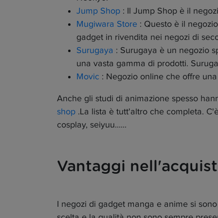
Jump Shop
: Il Jump Shop è il negozi
Mugiwara Store
: Questo è il negozio
gadget in rivendita nei negozi di se
Surugaya
: Surugaya è un negozio spe
una vasta gamma di prodotti. Surugay
Movic
: Negozio online che offre un
Anche gli studi di animazione spesso hanno
shop
.La lista è tutt'altro che completa. C
cosplay, seiyuu......
Vantaggi nell'acquist
I negozi di gadget manga e anime si sono ap
scelta e la qualità non sono sempre presen