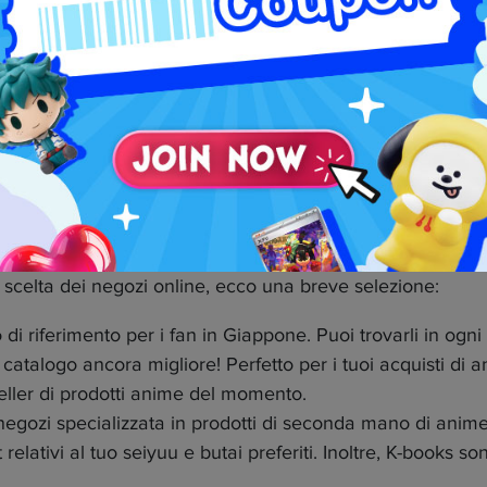
del miglior negozio di manga
plicata, perché ce ne sono molti tra cui scegliere. Se non 
 senza utilizzare un servizio come Neokyo. Infatti, la mag
uoi acquisti, devi utilizzare un sistema di Servizio Proxy: u
scelta dei negozi online, ecco una breve selezione:
i riferimento per i fan in Giappone. Puoi trovarli in ogni 
n catalogo ancora migliore! Perfetto per i tuoi acquisti d
t seller di prodotti anime del momento.
gozi specializzata in prodotti di seconda mano di anime
elativi al tuo seiyuu e butai preferiti. Inoltre, K-books son