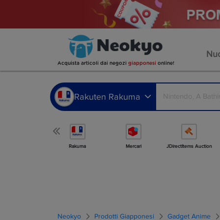
Nuo
Acquista articoli dai negozi
giapponesi
online!
Rakuten Rakuma
Altro negozio
Rakuma
Mercari
JDirectItems Auction
Neokyo
Prodotti Giapponesi
Gadget Anime