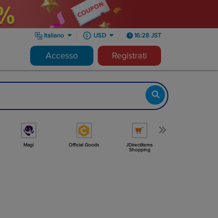
Italiano
USD
16:28 JST
Accesso
Registrati
Magi
Official Goods
JDirectItems
Minne
Shopping