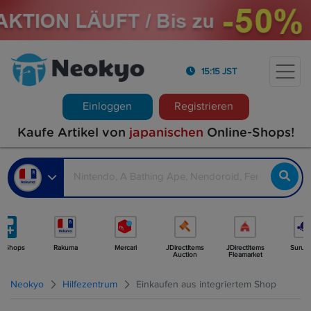
15:15 JST
Einloggen
Registrieren
Kaufe Artikel von
japanischen
Online-Shops!
r Shops
Rakuma
Mercari
JDirectItems
JDirectItems
Surug
Auction
Fleamarket
Neokyo
Hilfezentrum
Einkaufen aus integriertem Shop