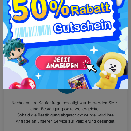
Wenn Sie zum Beispiel nach "Rainbow" suchen,
wird die erste Suche den Begriff standardmäßig
ins Japanische übersetzen, aber Sie haben auch
die Möglichkeit, diesen Begriff ohne
Übersetzung zu suchen, um Alben der
gleichnamigen Gruppe zu finden.
Nachdem Ihre Kaufanfrage bestätigt wurde, werden Sie zu
einer Bestätigungsseite weitergeleitet.
Sobald die Bestätigung abgeschickt wurde, wird Ihre
Anfrage an unseren Service zur Validierung gesendet.