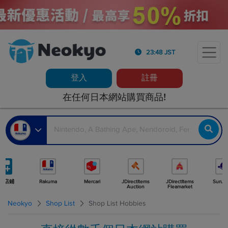
23:48 JST
登入
註冊
在任何日本網站購買商品!
多店鋪
Rakuma
Mercari
JDirectItems
JDirectItems
Surug
Auction
Fleamarket
Neokyo
Shop List
Shop List Hobbies