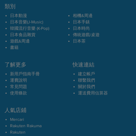
類別
日本動漫
相機&周邊
日本音樂(J-Music)
日本手錶
韓國流行音樂 (K-Pop)
日本時尚
日本食品雜貨
傳統遊戲/桌遊
遊戲&周邊
日本茶
書籍
了解更多
快速連結
新用戶指南手冊
建立帳戶
運費說明
聯繫我們
常見問題
關於我們
使用條款
運送費用估算器
人氣店鋪
Mercari
Rakuten Rakuma
Rakuten