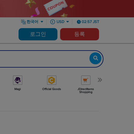
한국어
USD
02:57 JST
로그인
등록
Magi
Official Goods
JDirectItems
Minne
Shopping