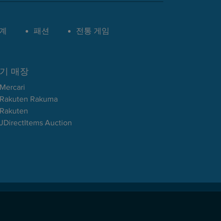
계
패션
전통 게임
기 매장
Mercari
Rakuten Rakuma
Rakuten
JDirectItems Auction