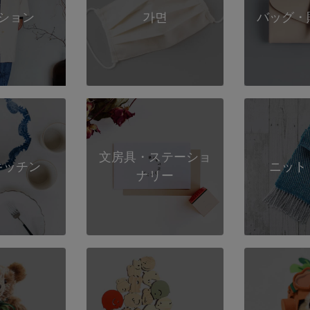
ション
가면
バッグ・
文房具・ステーショ
キッチン
ニット
ナリー