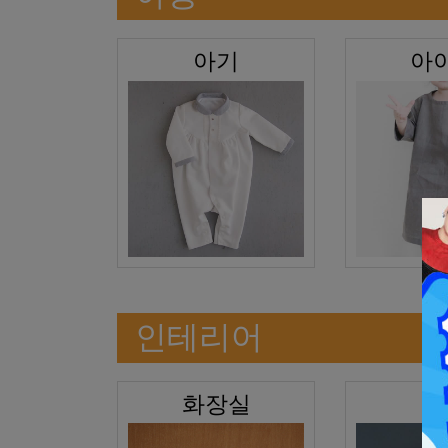
아기
아
인테리어
화장실
조