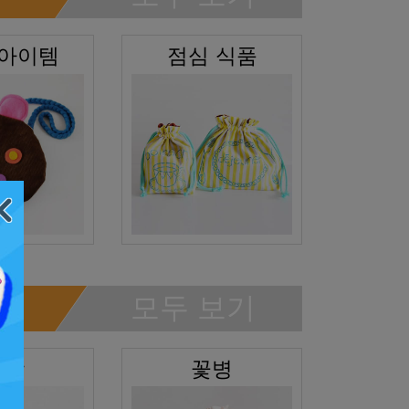
 아이템
점심 식품
모두 보기
옷장
꽃병