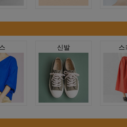
스
신발
스