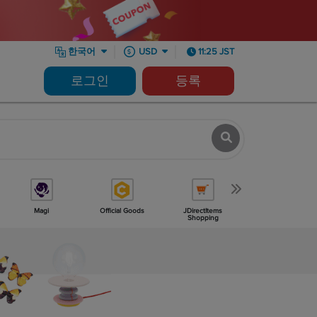
한국어
USD
11:25 JST
로그인
등록
Magi
Official Goods
JDirectItems
Minne
Shopping