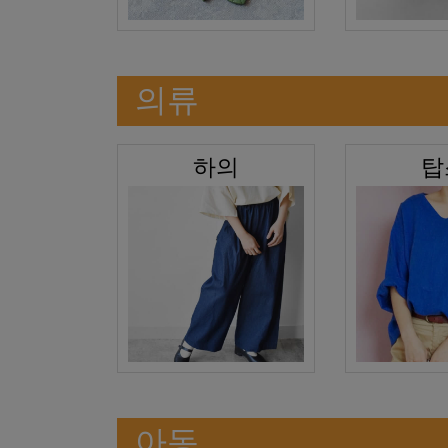
의류
하의
탑
아동