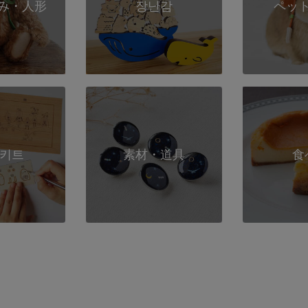
み・人形
장난감
ペッ
 키트
素材・道具
食