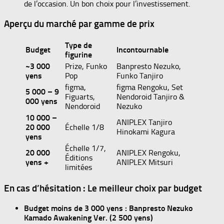
de l’occasion. Un bon choix pour l’investissement.
Aperçu du marché par gamme de prix
Type de
Budget
Incontournable
figurine
~3 000
Prize, Funko
Banpresto Nezuko,
yens
Pop
Funko Tanjiro
figma,
figma Rengoku, Set
5 000 – 9
Figuarts,
Nendoroid Tanjiro &
000 yens
Nendoroid
Nezuko
10 000 –
ANIPLEX Tanjiro
20 000
Échelle 1/8
Hinokami Kagura
yens
Échelle 1/7,
20 000
ANIPLEX Rengoku,
Éditions
yens +
ANIPLEX Mitsuri
limitées
En cas d’hésitation : Le meilleur choix par budget
Budget moins de 3 000 yens :
Banpresto Nezuko
Kamado Awakening Ver. (2 500 yens)