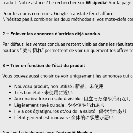
traduit. Notre astuce ? Le rechercher sur
Wikipedia
! Sur la page
Pour les noms communs, Google Translate fera l’affaire.
N’hésitez pas à combiner les deux méthodes si vos mots-clefs co
2 – Enlever les annonces d’articles déjà vendus
Par défaut, les ventes conclues restent visibles dans les résulta
boutons “ 売り切れ” permettent de voir uniquement les offres t
3 – Trier en fonction de l’état du produit
Vous pouvez aussi choisir de voir uniquement les annonces qui 
Nouveau produit, non utilisé : 新品、未使用
Très bon état : 未使用に近い
Aucune éraflure ou saleté visible : 目立った傷や汚れなし
Légèrement rayé ou sale : やや傷や汚れあり
Il y a des égratignures et/ou de la saleté : 傷や汚れあり
L’état général est mauvais : 全体的に状態が悪い
4 – Les frais de port vers l’entrepôt Neokyo.